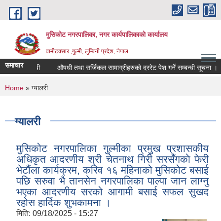
Skip to main content
मुसिकोट नगरपालिका, नगर कार्यपालिकाकाे कार्यालय
वामीटक्सार ,गुल्मी, लुम्बिनी प्रदेश, नेपाल
समाचार
ी
औषधी तथा सर्जिकल सामाग्रीहरुको दररेट पेश गर्ने सम्बन्धी सूचना ।
बोलपत्र 
You are here
Home
» ग्यालरी
ग्यालरी
मुसिकोट नगरपालिका गुल्मीका प्रमुख प्रशासकीय
अधिकृत आदरणीय श्री चेतनाथ गिरी सरसँगकाे फेरी
भेटौंला कार्यक्रम, करिव १६ महिनाको मुसिकोट बसाई
पछि सरुवा भै तानसेन नगरपालिका पाल्पा जान लाग्नु
भएका आदरणीय सरको आगामी बसाई सफल सुखद
रहोस हार्दिक शुभकामना ।
मिति:
09/18/2025 - 15:27