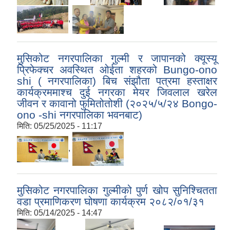
,
मुसिकोट नगरपालिका गुल्मी र जापानको क्यूस्यू
प्रिफेक्चर अवस्थित ओईता शहरको Bungo-ono
shi ( नगरपालिका) बिच संझौता पत्रमा हस्ताक्षर
कार्यक्रममाश्च दुई नगरका मेयर जिवलाल खरेल
जीवन र कावानो फुमितोतोशी (२०२५/५/२४ Bongo-
ono -shi नगरपालिका भवनबाट)
मिति:
05/25/2025 - 11:17
,
मुसिकोट नगरपालिका गुल्मीको पुर्ण खोप सुनिश्चितता
वडा प्रमाणिकरण घोषणा कार्यक्रम २०८२/०१/३१
मिति:
05/14/2025 - 14:47