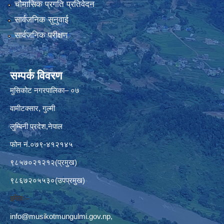
चौमासिक प्रगति प्रतिवेदन
सार्वजनिक सुनुवाई
सार्वजनिक परीक्षण
सम्पर्क विवरण
मुसिकोट नगरपालिका– ०७
वामीटक्सार, गुल्मी
लुम्बिनी प्रदेश,नेपाल
फोन नं.०७९-४१२१४५
९८५७०२१२१२(प्रमुख)
९८६७२०५५३०(उपप्रमुख)
इमेलः–
info@musikotmungulmi.gov.np
,