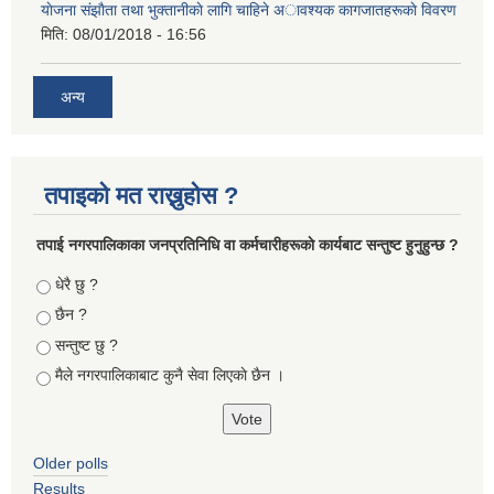
याेजना संझाैता तथा भुक्तानीकाे लागि चाहिने अावश्यक कागजातहरूकाे विवरण
मिति:
08/01/2018 - 16:56
अन्य
तपाइको मत राख्नुहोस ?
तपा‌ई नगरपालिकाका जनप्रतिनिधि वा कर्मचारीहरूकाे कार्यबाट सन्तुष्ट हुनुहुन्छ ?
Choices
धेरै छु ?
छैन ?
सन्तुष्ट छु ?
मैले नगरपालिकाबाट कुनै सेवा लिएकाे छैन ।
Older polls
Results