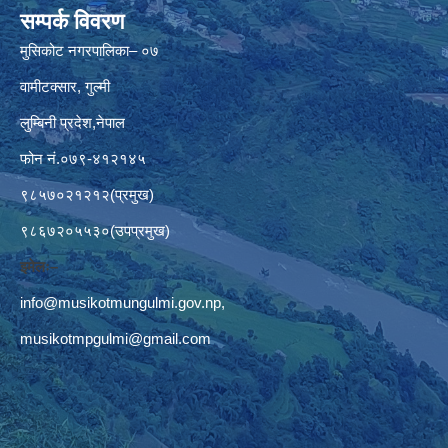
सम्पर्क विवरण
मुसिकोट नगरपालिका– ०७
वामीटक्सार, गुल्मी
लुम्बिनी प्रदेश,नेपाल
फोन नं.०७९-४१२१४५
९८५७०२१२१२(प्रमुख)
९८६७२०५५३०(उपप्रमुख)
इमेलः–
info@musikotmungulmi.gov.np
,
musikotmpgulmi@gmail.com