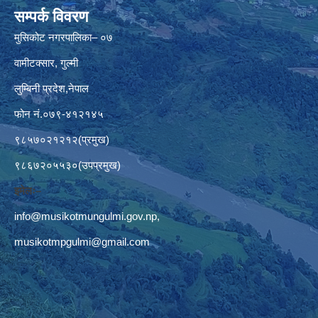
सम्पर्क विवरण
मुसिकोट नगरपालिका– ०७
वामीटक्सार, गुल्मी
लुम्बिनी प्रदेश,नेपाल
फोन नं.०७९-४१२१४५
९८५७०२१२१२(प्रमुख)
९८६७२०५५३०(उपप्रमुख)
इमेलः–
info@musikotmungulmi.gov.np
,
musikotmpgulmi@gmail.com