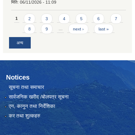
मिति:
06/11/2026 - 11:09
Pages
1
2
3
4
5
6
7
8
9
…
next ›
last »
अन्य
Notices
सूचना तथा समाचार
सार्वजनिक खरीद /बोलपत्र सूचना
एन, कानुन तथा निर्देशिका
कर तथा शुल्कहरु