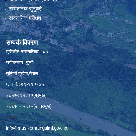
सार्वजनिक सुनुवाई
सार्वजनिक परीक्षण
सम्पर्क विवरण
मुसिकोट नगरपालिका– ०७
वामीटक्सार, गुल्मी
लुम्बिनी प्रदेश,नेपाल
फोन नं.०७९-४१२१४५
९८५७०२१२१२(प्रमुख)
९८६७२०५५३०(उपप्रमुख)
इमेलः–
info@musikotmungulmi.gov.np
,