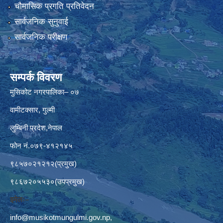
चौमासिक प्रगति प्रतिवेदन
सार्वजनिक सुनुवाई
सार्वजनिक परीक्षण
सम्पर्क विवरण
मुसिकोट नगरपालिका– ०७
वामीटक्सार, गुल्मी
लुम्बिनी प्रदेश,नेपाल
फोन नं.०७९-४१२१४५
९८५७०२१२१२(प्रमुख)
९८६७२०५५३०(उपप्रमुख)
इमेलः–
info@musikotmungulmi.gov.np
,