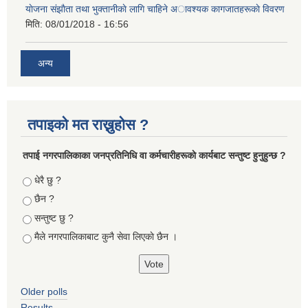
याेजना संझाैता तथा भुक्तानीकाे लागि चाहिने अावश्यक कागजातहरूकाे विवरण
मिति:
08/01/2018 - 16:56
अन्य
तपाइको मत राख्नुहोस ?
तपा‌ई नगरपालिकाका जनप्रतिनिधि वा कर्मचारीहरूकाे कार्यबाट सन्तुष्ट हुनुहुन्छ ?
Choices
धेरै छु ?
छैन ?
सन्तुष्ट छु ?
मैले नगरपालिकाबाट कुनै सेवा लिएकाे छैन ।
Older polls
Results