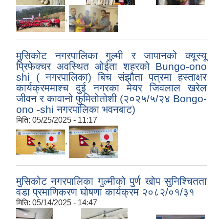
,
मुसिकोट नगरपालिका गुल्मी र जापानको क्यूस्यू
प्रिफेक्चर अवस्थित ओईता शहरको Bungo-ono
shi ( नगरपालिका) बिच संझौता पत्रमा हस्ताक्षर
कार्यक्रममाश्च दुई नगरका मेयर जिवलाल खरेल
जीवन र कावानो फुमितोतोशी (२०२५/५/२४ Bongo-
ono -shi नगरपालिका भवनबाट)
मिति:
05/25/2025 - 11:17
,
मुसिकोट नगरपालिका गुल्मीको पुर्ण खोप सुनिश्चितता
वडा प्रमाणिकरण घोषणा कार्यक्रम २०८२/०१/३१
मिति:
05/14/2025 - 14:47