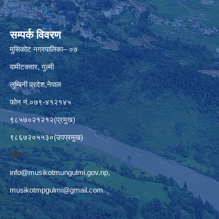
सम्पर्क विवरण
मुसिकोट नगरपालिका– ०७
वामीटक्सार, गुल्मी
लुम्बिनी प्रदेश,नेपाल
फोन नं.०७९-४१२१४५
९८५७०२१२१२(प्रमुख)
९८६७२०५५३०(उपप्रमुख)
इमेलः–
info@musikotmungulmi.gov.np
,
musikotmpgulmi@gmail.com