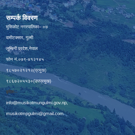
सम्पर्क विवरण
मुसिकोट नगरपालिका– ०७
वामीटक्सार, गुल्मी
लुम्बिनी प्रदेश,नेपाल
फोन नं.०७९-४१२१४५
९८५७०२१२१२(प्रमुख)
९८६७२०५५३०(उपप्रमुख)
इमेलः–
info@musikotmungulmi.gov.np
,
musikotmpgulmi@gmail.com