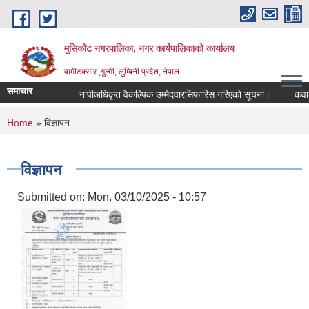
Skip to main content
मुसिकोट नगरपालिका, नगर कार्यपालिकाकाे कार्यालय
वामीटक्सार ,गुल्मी, लुम्बिनी प्रदेश, नेपाल
समाचार
नापीअधिकृत वैकल्पिक उम्मेदवारसिफारिस गरिएको सूचना।
कवाडी करक
You are here
Home
» विज्ञापन
विज्ञापन
Submitted on:
Mon, 03/10/2025 - 10:57