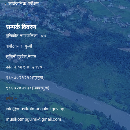
सार्वजनिक परीक्षण
सम्पर्क विवरण
मुसिकोट नगरपालिका– ०७
वामीटक्सार, गुल्मी
लुम्बिनी प्रदेश,नेपाल
फोन नं.०७९-४१२१४५
९८५७०२१२१२(प्रमुख)
९८६७२०५५३०(उपप्रमुख)
इमेलः–
info@musikotmungulmi.gov.np
,
musikotmpgulmi@gmail.com