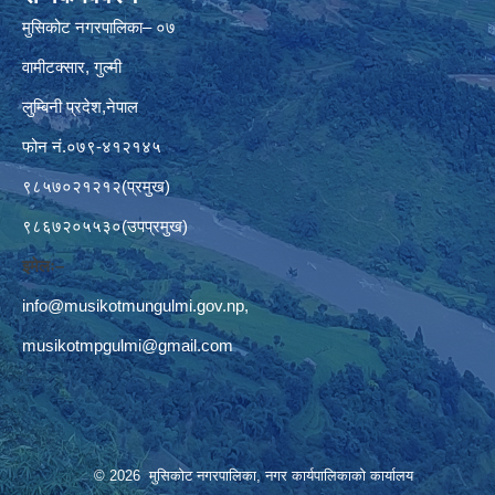
मुसिकोट नगरपालिका– ०७
वामीटक्सार, गुल्मी
लुम्बिनी प्रदेश,नेपाल
फोन नं.०७९-४१२१४५
९८५७०२१२१२(प्रमुख)
९८६७२०५५३०(उपप्रमुख)
इमेलः–
info@musikotmungulmi.gov.np
,
musikotmpgulmi@gmail.com
© 2026 मुसिकोट नगरपालिका, नगर कार्यपालिकाकाे कार्यालय