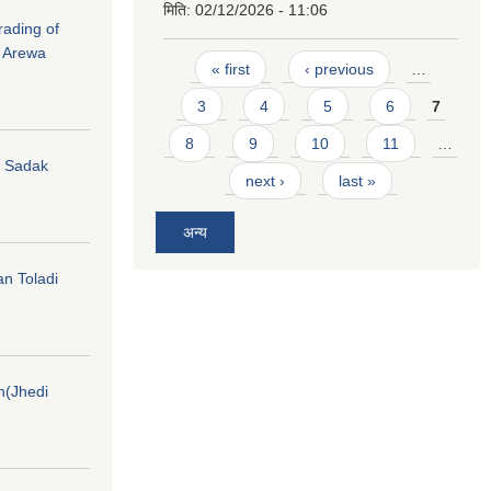
मिति:
02/12/2026 - 11:06
rading of
i Arewa
Pages
« first
‹ previous
…
3
4
5
6
7
8
9
10
11
…
hi Sadak
next ›
last »
अन्य
an Toladi
on(Jhedi