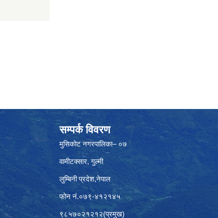
सम्पर्क विवरण
मुसिकोट नगरपालिका– ०७
वामीटक्सार, गुल्मी
लुम्बिनी प्रदेश,नेपाल
फोन नं.०७९-४१२१४५
९८५७०२१२१२(प्रमुख)