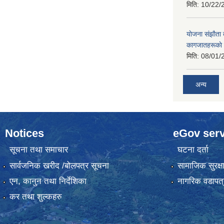
मिति:
10/22/
याेजना संझाैता
कागजातहरूकाे
मिति:
08/01/
अन्य
Notices
eGov serv
सूचना तथा समाचार
घटना दर्ता
सार्वजनिक खरीद /बोलपत्र सूचना
सामाजिक सुरक्ष
एन, कानुन तथा निर्देशिका
नागरिक वडापत्
कर तथा शुल्कहरु