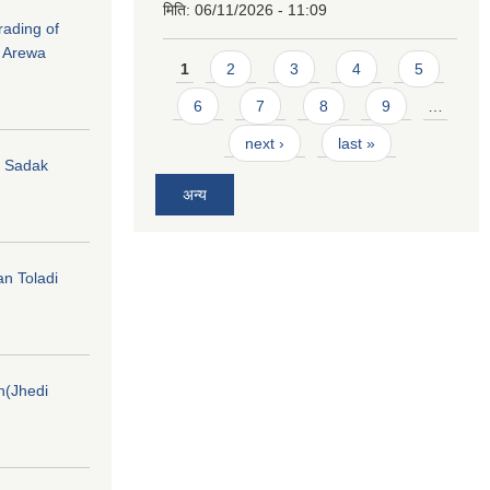
मिति:
06/11/2026 - 11:09
rading of
i Arewa
Pages
1
2
3
4
5
6
7
8
9
…
next ›
last »
hi Sadak
अन्य
an Toladi
on(Jhedi