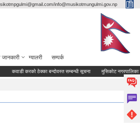
sikotmpgulmi@gmail.com/info@musikotmungulmi.gov.np
ा जानकारी
ग्यालरी
सम्पर्क
कवाडी करको ठेक्का बन्दोवस्त सम्बन्धी सूचना
मुसिकोट नगरपालिका भित्रको