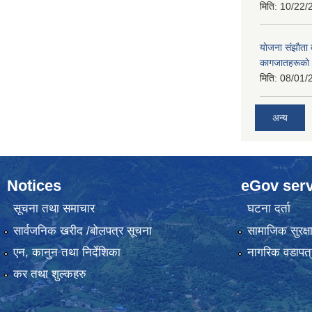
मिति:
10/22/
याेजना संझाैता
कागजातहरूकाे
मिति:
08/01/
अन्य
Notices
eGov serv
सूचना तथा समाचार
घटना दर्ता
सार्वजनिक खरीद /बोलपत्र सूचना
सामाजिक सुरक्ष
एन, कानुन तथा निर्देशिका
नागरिक वडापत्
कर तथा शुल्कहरु