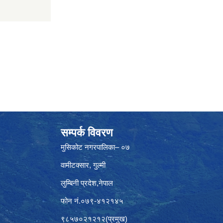
सम्पर्क विवरण
मुसिकोट नगरपालिका– ०७
वामीटक्सार, गुल्मी
लुम्बिनी प्रदेश,नेपाल
फोन नं.०७९-४१२१४५
९८५७०२१२१२(प्रमुख)