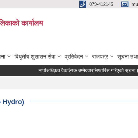
079-412145
mu
िकाकाे कार्यालय
जना
विधुतीय शुसासन सेवा
प्रतिवेदन
राजपत्र
सूचना तथ
नापीअधिकृत वैकल्पिक उम्मेदवारसिफारिस गरिएको सूचना।
o Hydro)