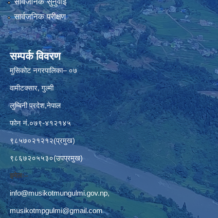
सार्वजनिक सुनुवाई
सार्वजनिक परीक्षण
सम्पर्क विवरण
मुसिकोट नगरपालिका– ०७
वामीटक्सार, गुल्मी
लुम्बिनी प्रदेश,नेपाल
फोन नं.०७९-४१२१४५
९८५७०२१२१२(प्रमुख)
९८६७२०५५३०(उपप्रमुख)
इमेलः–
info@musikotmungulmi.gov.np
,
musikotmpgulmi@gmail.com