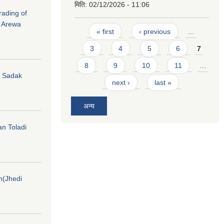
मिति:
02/12/2026 - 11:06
rading of
i Arewa
Pages
« first
‹ previous
…
3
4
5
6
7
8
9
10
11
…
hi Sadak
next ›
last »
अन्य
an Toladi
on(Jhedi