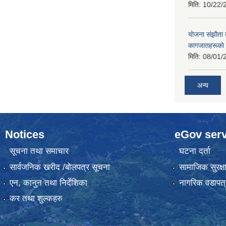
मिति:
10/22/
याेजना संझाैता
कागजातहरूकाे
मिति:
08/01/
अन्य
Notices
eGov serv
सूचना तथा समाचार
घटना दर्ता
सार्वजनिक खरीद /बोलपत्र सूचना
सामाजिक सुरक्ष
एन, कानुन तथा निर्देशिका
नागरिक वडापत्
कर तथा शुल्कहरु