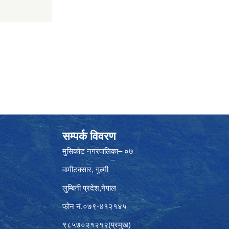
सम्पर्क विवरण
मुसिकोट नगरपालिका– ०७
वामीटक्सार, गुल्मी
लुम्बिनी प्रदेश,नेपाल
फोन नं.०७९-४१२१४५
९८५७०२१२१२(प्रमुख)