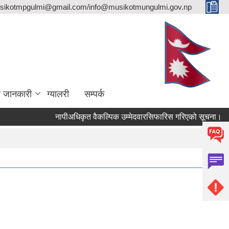
sikotmpgulmi@gmail.com/info@musikotmungulmi.gov.np
ा जानकारी
ग्यालरी
सम्पर्क
नापीअधिकृत वैकल्पिक उम्मेदवारसिफारिस गरिएको सूचना।
कव