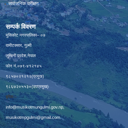
सार्वजनिक परीक्षण
सम्पर्क विवरण
मुसिकोट नगरपालिका– ०७
वामीटक्सार, गुल्मी
लुम्बिनी प्रदेश,नेपाल
फोन नं.०७९-४१२१४५
९८५७०२१२१२(प्रमुख)
९८६७२०५५३०(उपप्रमुख)
इमेलः–
info@musikotmungulmi.gov.np
,
musikotmpgulmi@gmail.com