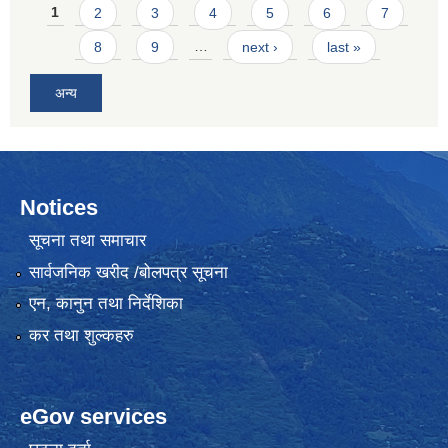
Pages
1
2
3
4
5
6
7
8
9
…
next ›
last »
अन्य
Notices
सूचना तथा समाचार
सार्वजनिक खरीद /बोलपत्र सूचना
एन, कानुन तथा निर्देशिका
कर तथा शुल्कहरु
eGov services