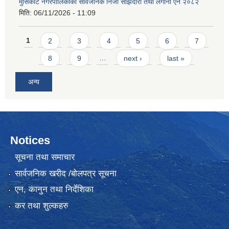
मुसिकोट नगरपालिकाको सार्वजनिक निजी साझेदारी तथा लगानी ऐन २०८२
मिति:
06/11/2026 - 11:09
Pages
1
2
3
4
5
6
7
8
9
…
next ›
last »
अन्य
Notices
सूचना तथा समाचार
सार्वजनिक खरीद /बोलपत्र सूचना
एन, कानुन तथा निर्देशिका
कर तथा शुल्कहरु