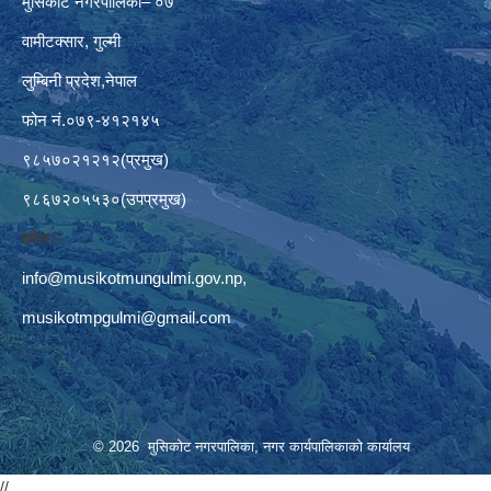
मुसिकोट नगरपालिका– ०७
वामीटक्सार, गुल्मी
लुम्बिनी प्रदेश,नेपाल
फोन नं.०७९-४१२१४५
९८५७०२१२१२(प्रमुख)
९८६७२०५५३०(उपप्रमुख)
इमेलः–
info@musikotmungulmi.gov.np
,
musikotmpgulmi@gmail.com
© 2026 मुसिकोट नगरपालिका, नगर कार्यपालिकाकाे कार्यालय
//