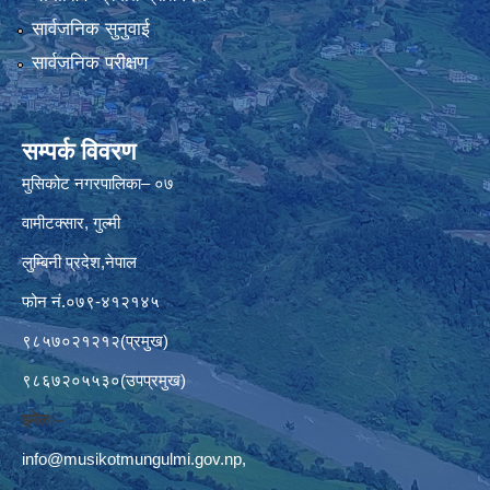
सार्वजनिक सुनुवाई
सार्वजनिक परीक्षण
सम्पर्क विवरण
मुसिकोट नगरपालिका– ०७
वामीटक्सार, गुल्मी
लुम्बिनी प्रदेश,नेपाल
फोन नं.०७९-४१२१४५
९८५७०२१२१२(प्रमुख)
९८६७२०५५३०(उपप्रमुख)
इमेलः–
info@musikotmungulmi.gov.np
,