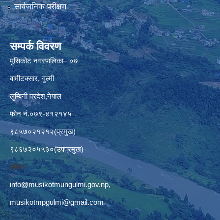
सार्वजनिक परीक्षण
सम्पर्क विवरण
मुसिकोट नगरपालिका– ०७
वामीटक्सार, गुल्मी
लुम्बिनी प्रदेश,नेपाल
फोन नं.०७९-४१२१४५
९८५७०२१२१२(प्रमुख)
९८६७२०५५३०(उपप्रमुख)
इमेलः–
info@musikotmungulmi.gov.np
,
musikotmpgulmi@gmail.com