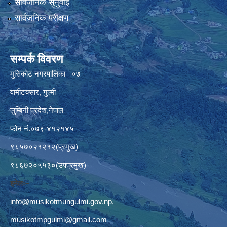
सार्वजनिक सुनुवाई
सार्वजनिक परीक्षण
सम्पर्क विवरण
मुसिकोट नगरपालिका– ०७
वामीटक्सार, गुल्मी
लुम्बिनी प्रदेश,नेपाल
फोन नं.०७९-४१२१४५
९८५७०२१२१२(प्रमुख)
९८६७२०५५३०(उपप्रमुख)
इमेलः–
info@musikotmungulmi.gov.np
,
musikotmpgulmi@gmail.com