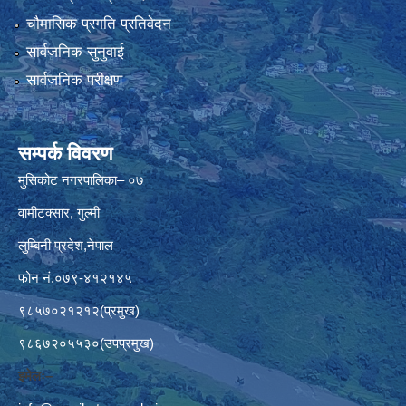
चौमासिक प्रगति प्रतिवेदन
सार्वजनिक सुनुवाई
सार्वजनिक परीक्षण
सम्पर्क विवरण
मुसिकोट नगरपालिका– ०७
वामीटक्सार, गुल्मी
लुम्बिनी प्रदेश,नेपाल
फोन नं.०७९-४१२१४५
९८५७०२१२१२(प्रमुख)
९८६७२०५५३०(उपप्रमुख)
इमेलः–