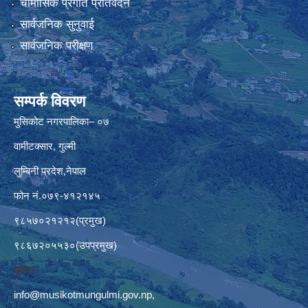
चौमासिक प्रगति प्रतिवेदन
सार्वजनिक सुनुवाई
सार्वजनिक परीक्षण
सम्पर्क विवरण
मुसिकोट नगरपालिका– ०७
वामीटक्सार, गुल्मी
लुम्बिनी प्रदेश,नेपाल
फोन नं.०७९-४१२१४५
९८५७०२१२१२(प्रमुख)
९८६७२०५५३०(उपप्रमुख)
इमेलः–
info@musikotmungulmi.gov.np
,