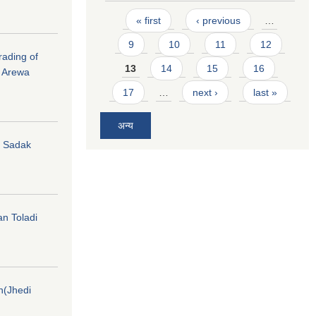
Pages
« first
‹ previous
…
9
10
11
12
rading of
13
14
15
16
i Arewa
17
…
next ›
last »
अन्य
hi Sadak
an Toladi
on(Jhedi