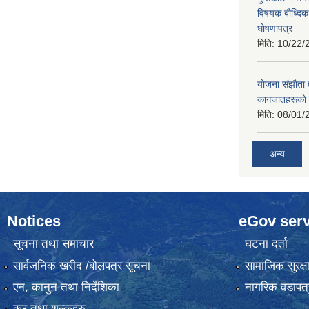
विषयक बाैध्दि
घाेषणापत्र
मिति:
10/22/
याेजना संझाैता
कागजातहरूकाे
मिति:
08/01/
अन्य
Notices
eGov serv
सूचना तथा समाचार
घटना दर्ता
सार्वजनिक खरीद /बोलपत्र सूचना
सामाजिक सुरक्ष
एन, कानुन तथा निर्देशिका
नागरिक वडापत्
कर तथा शुल्कहरु