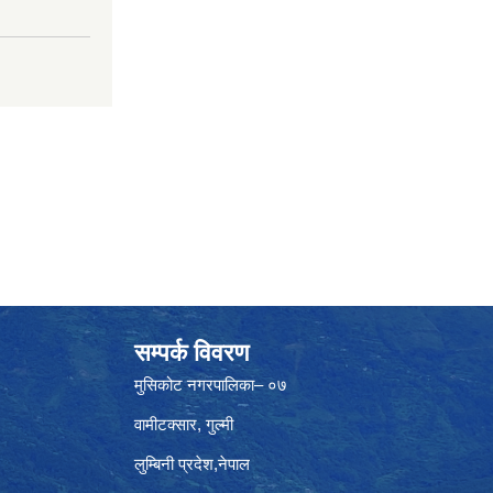
सम्पर्क विवरण
मुसिकोट नगरपालिका– ०७
वामीटक्सार, गुल्मी
लुम्बिनी प्रदेश,नेपाल