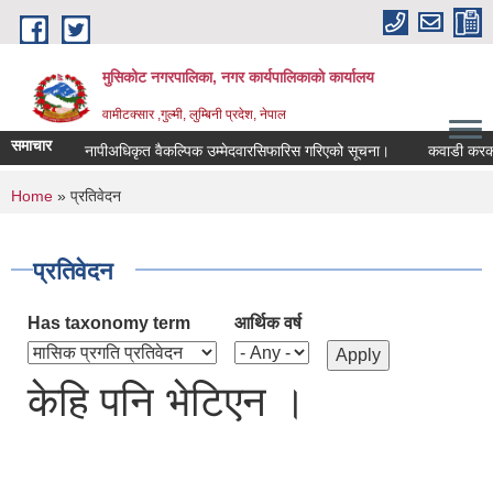
Skip to main content
मुसिकोट नगरपालिका, नगर कार्यपालिकाकाे कार्यालय
वामीटक्सार ,गुल्मी, लुम्बिनी प्रदेश, नेपाल
समाचार
नापीअधिकृत वैकल्पिक उम्मेदवारसिफारिस गरिएको सूचना।
कवाडी करको ठेक्क
You are here
Home
» प्रतिवेदन
प्रतिवेदन
Has taxonomy term
आर्थिक वर्ष
केहि पनि भेटिएन ।