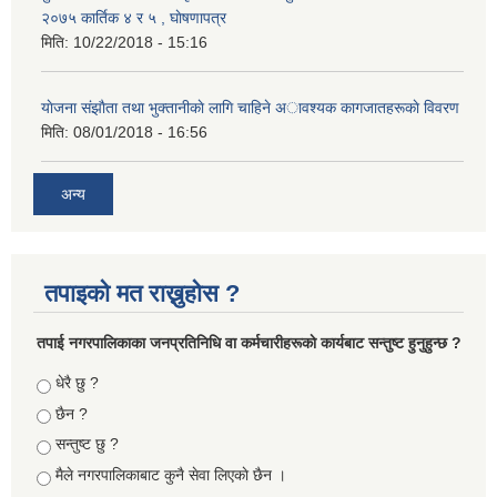
२०७५ कार्तिक ४ र ५ , घाेषणापत्र
मिति:
10/22/2018 - 15:16
याेजना संझाैता तथा भुक्तानीकाे लागि चाहिने अावश्यक कागजातहरूकाे विवरण
मिति:
08/01/2018 - 16:56
अन्य
तपाइको मत राख्नुहोस ?
तपा‌ई नगरपालिकाका जनप्रतिनिधि वा कर्मचारीहरूकाे कार्यबाट सन्तुष्ट हुनुहुन्छ ?
Choices
धेरै छु ?
छैन ?
सन्तुष्ट छु ?
मैले नगरपालिकाबाट कुनै सेवा लिएकाे छैन ।