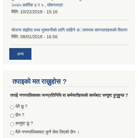
२०७५ कार्तिक ४ र ५ , घाेषणापत्र
मिति:
10/22/2018 - 15:16
याेजना संझाैता तथा भुक्तानीकाे लागि चाहिने अावश्यक कागजातहरूकाे विवरण
मिति:
08/01/2018 - 16:56
अन्य
तपाइको मत राख्नुहोस ?
तपा‌ई नगरपालिकाका जनप्रतिनिधि वा कर्मचारीहरूकाे कार्यबाट सन्तुष्ट हुनुहुन्छ ?
Choices
धेरै छु ?
छैन ?
सन्तुष्ट छु ?
मैले नगरपालिकाबाट कुनै सेवा लिएकाे छैन ।