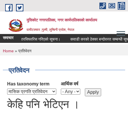
Skip to main content
मुसिकोट नगरपालिका, नगर कार्यपालिकाकाे कार्यालय
वामीटक्सार ,गुल्मी, लुम्बिनी प्रदेश, नेपाल
समाचार
्पिक उम्मेदवारसिफारिस गरिएको सूचना।
कवाडी करको ठेक्का बन्दोवस्त सम्बन्धी सूचना
You are here
Home
» प्रतिवेदन
प्रतिवेदन
Has taxonomy term
आर्थिक वर्ष
केहि पनि भेटिएन ।