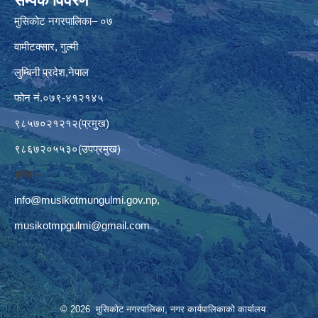
सम्पर्क विवरण
मुसिकोट नगरपालिका– ०७
वामीटक्सार, गुल्मी
लुम्बिनी प्रदेश,नेपाल
फोन नं.०७९-४१२१४५
९८५७०२१२१२(प्रमुख)
९८६७२०५५३०(उपप्रमुख)
इमेलः–
info@musikotmungulmi.gov.np
,
musikotmpgulmi@gmail.com
© 2026 मुसिकोट नगरपालिका, नगर कार्यपालिकाकाे कार्यालय