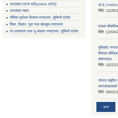
अनलाइन घटना दर्ता(online VRS)
आ.व् २०७७/७८
मिति:
12/28/
अनलाइन खबर
भौतिक पूर्वाधार विकास मन्त्रालय, लुम्बिनी प्रदेश
शिक्षा, विज्ञान, युवा तथा खेलकुद मन्‍‍त्रालय
प्रथम चाैमासि
वन,वातावरण तथा भू-संरक्षण मन्त्रालय, लुम्बिनी प्रदेश
मिति:
12/04/
मुसिकाेट नगरपा
विषयक बाैध्दि
घाेषणापत्र
मिति:
10/22/
याेजना संझाैता
कागजातहरूकाे
मिति:
08/01/
अन्य