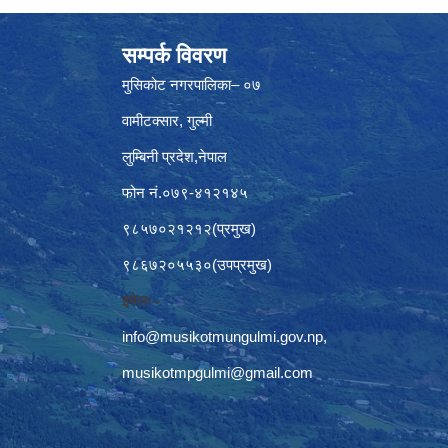
सम्पर्क विवरण
मुसिकोट नगरपालिका– ०७
वामीटक्सार, गुल्मी
लुम्बिनी प्रदेश,नेपाल
फोन नं.०७९-४१२१४५
९८५७०२१२१२(प्रमुख)
९८६७२०५५३०(उपप्रमुख)
इमेलः–
info@musikotmungulmi.gov.np
,
musikotmpgulmi@gmail.com