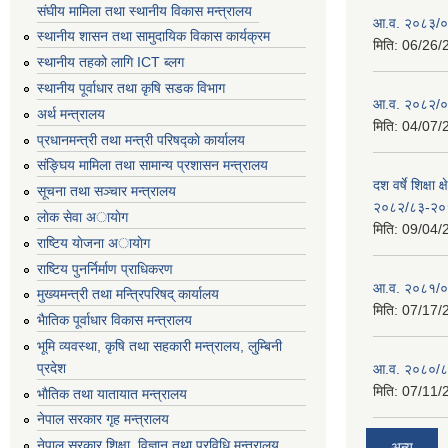
संघीय मामिला तथा स्थानीय विकास मन्त्रालय
आ.व. २०८३/०८
स्थानीय शासन तथा सामुदायिक विकास कार्यक्रम
मिति:
06/26/
स्थानीय तहको लागि ICT ब्लग
स्थानीय पूर्वाधार तथा कृषि सडक विभाग
आ.व. २०८२/०८
अर्थ मन्त्रालय
मिति:
04/07/
प्रधानमन्त्री तथा मन्त्री परिषद्काे कार्यालय
संङ्घिय मामिला तथा सामान्य प्रशासन मन्त्रालय
दश वर्षे शिक्षा 
सूचना तथा सञ्चार मन्त्रालय
२०८२/८३-२०
लाेक सेवा अायाेग
मिति:
09/04/
राष्टिय याेजना अायाेग
राष्टिय पुनर्निर्माण प्राधिकरण
आ.व. २०८१/०८
मुख्यमन्त्री तथा मन्त्रिपरिषद् कार्यालय
मिति:
07/17/
भैातिक पूर्वाधार विकास मन्त्रालय
भूमि व्यवस्था, कृषि तथा सहकारी मन्त्रालय, लु्म्बिनी
प्रदेश
आ.व. २०८०/८
मिति:
07/11/
भाैतिक तथा यातायात मन्त्रालय
नेपाल सरकार गृह मन्त्रालय
नेपाल सरकार शिक्षा, विज्ञान तथा प्रविधि मन्त्रालय
अन्य