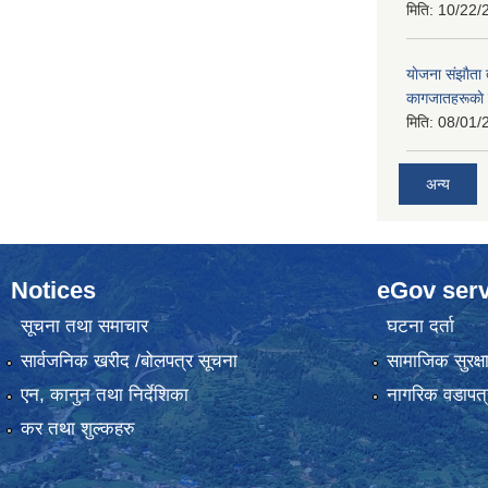
मिति:
10/22/
याेजना संझाैता
कागजातहरूकाे
मिति:
08/01/
अन्य
Notices
eGov serv
सूचना तथा समाचार
घटना दर्ता
सार्वजनिक खरीद /बोलपत्र सूचना
सामाजिक सुरक्ष
एन, कानुन तथा निर्देशिका
नागरिक वडापत्
कर तथा शुल्कहरु