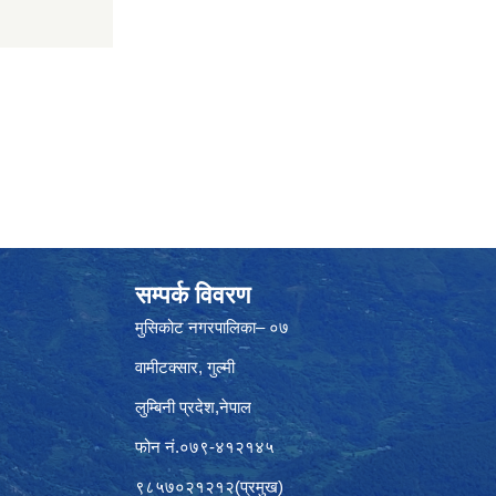
सम्पर्क विवरण
मुसिकोट नगरपालिका– ०७
वामीटक्सार, गुल्मी
लुम्बिनी प्रदेश,नेपाल
फोन नं.०७९-४१२१४५
९८५७०२१२१२(प्रमुख)