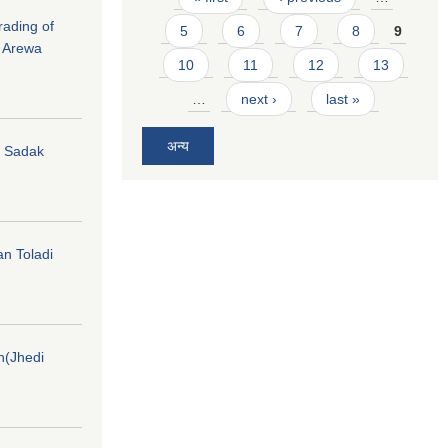
rading of
5
6
7
8
9
i Arewa
10
11
12
13
…
next ›
last »
अन्य
hi Sadak
an Toladi
on(Jhedi