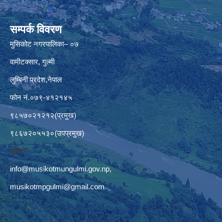
सम्पर्क विवरण
मुसिकोट नगरपालिका– ०७
वामीटक्सार, गुल्मी
लुम्बिनी प्रदेश,नेपाल
फोन नं.०७९-४१२१४५
९८५७०२१२१२(प्रमुख)
९८६७२०५५३०(उपप्रमुख)
इमेलः–
info@musikotmungulmi.gov.np
,
musikotmpgulmi@gmail.com