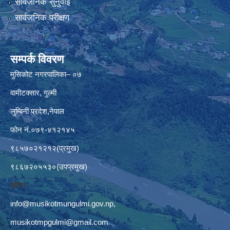
सार्वजनिक सुनुवाई
सार्वजनिक परीक्षण
सम्पर्क विवरण
मुसिकोट नगरपालिका– ०७
वामीटक्सार, गुल्मी
लुम्बिनी प्रदेश,नेपाल
फोन नं.०७९-४१२१४५
९८५७०२१२१२(प्रमुख)
९८६७२०५५३०(उपप्रमुख)
इमेलः–
info@musikotmungulmi.gov.np
,
musikotmpgulmi@gmail.com