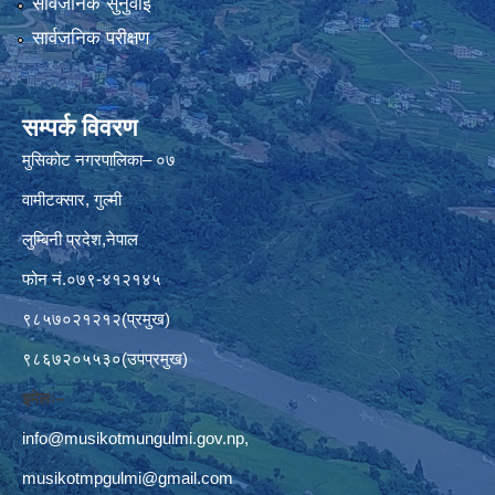
सार्वजनिक सुनुवाई
सार्वजनिक परीक्षण
सम्पर्क विवरण
मुसिकोट नगरपालिका– ०७
वामीटक्सार, गुल्मी
लुम्बिनी प्रदेश,नेपाल
फोन नं.०७९-४१२१४५
९८५७०२१२१२(प्रमुख)
९८६७२०५५३०(उपप्रमुख)
इमेलः–
info@musikotmungulmi.gov.np
,
musikotmpgulmi@gmail.com