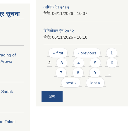
आर्थिक ऐन २०८२
्र सूचना
मिति:
06/11/2026 - 10:37
विनियोजन ऐन २०८२
मिति:
06/11/2026 - 10:18
Pages
« first
‹ previous
1
rading of
i Arewa
2
3
4
5
6
7
8
9
…
next ›
last »
hi Sadak
अन्य
an Toladi