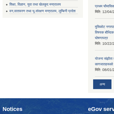
शिक्षा, विज्ञान, युवा तथा खेलकुद मन्‍‍त्रालय
प्रथम चाैमासि
वन,वातावरण तथा भू-संरक्षण मन्त्रालय, लुम्बिनी प्रदेश
मिति:
12/04/
मुसिकाेट नगरपा
विषयक बाैध्दि
घाेषणापत्र
मिति:
10/22/
याेजना संझाैता
कागजातहरूकाे
मिति:
08/01/
अन्य
Notices
eGov serv