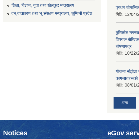
शिक्षा, विज्ञान, युवा तथा खेलकुद मन्‍‍त्रालय
प्रथम चाैमासि
वन,वातावरण तथा भू-संरक्षण मन्त्रालय, लुम्बिनी प्रदेश
मिति:
12/04/
मुसिकाेट नगरपा
विषयक बाैध्दि
घाेषणापत्र
मिति:
10/22/
याेजना संझाैता
कागजातहरूकाे
मिति:
08/01/
अन्य
Notices
eGov serv