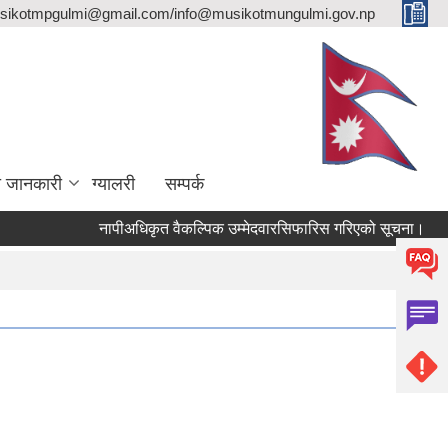
sikotmpgulmi@gmail.com/info@musikotmungulmi.gov.np
ा जानकारी
ग्यालरी
सम्पर्क
नापीअधिकृत वैकल्पिक उम्मेदवारसिफारिस गरिएको सूचना।
कवा