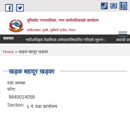
Skip to main content
मुसिकोट नगरपालिका, नगर कार्यपालिकाकाे कार्यालय
वामीटक्सार ,गुल्मी, लुम्बिनी प्रदेश, नेपाल
समाचार
नापीअधिकृत वैकल्पिक उम्मेदवारसिफारिस गरिएको सूचना।
कवाडी करको ठेक
You are here
Home
» खड्क बहादुर खड्का
खड्क बहादुर खड्का
वडा अध्यक्ष
फोन:
9840014058
Section:
६ नं. वडा कार्यालय