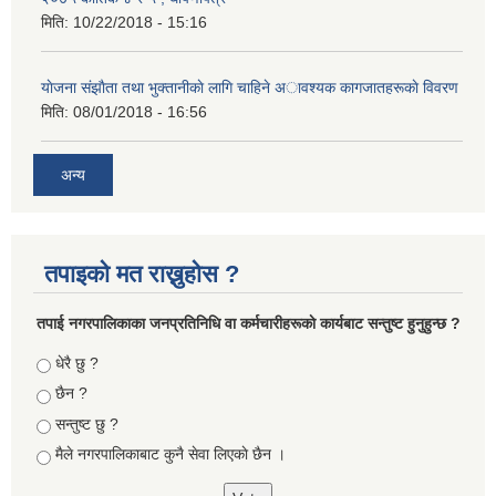
मिति:
10/22/2018 - 15:16
याेजना संझाैता तथा भुक्तानीकाे लागि चाहिने अावश्यक कागजातहरूकाे विवरण
मिति:
08/01/2018 - 16:56
अन्य
तपाइको मत राख्नुहोस ?
तपा‌ई नगरपालिकाका जनप्रतिनिधि वा कर्मचारीहरूकाे कार्यबाट सन्तुष्ट हुनुहुन्छ ?
Choices
धेरै छु ?
छैन ?
सन्तुष्ट छु ?
मैले नगरपालिकाबाट कुनै सेवा लिएकाे छैन ।