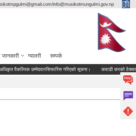
sikotmpgulmi@gmail.com/info@musikotmungulmi.gov.np
ा जानकारी
ग्यालरी
सम्पर्क
त वैकल्पिक उम्मेदवारसिफारिस गरिएको सूचना।
कवाडी करको ठेक्का बन्दोव