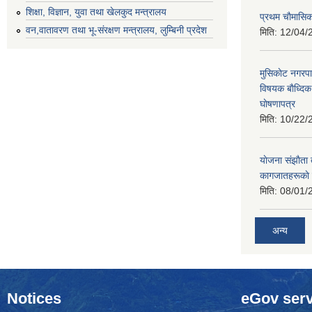
शिक्षा, विज्ञान, युवा तथा खेलकुद मन्‍‍त्रालय
प्रथम चाैमासि
वन,वातावरण तथा भू-संरक्षण मन्त्रालय, लुम्बिनी प्रदेश
मिति:
12/04/
मुसिकाेट नगरपा
विषयक बाैध्दि
घाेषणापत्र
मिति:
10/22/
याेजना संझाैता
कागजातहरूकाे
मिति:
08/01/
अन्य
Notices
eGov serv