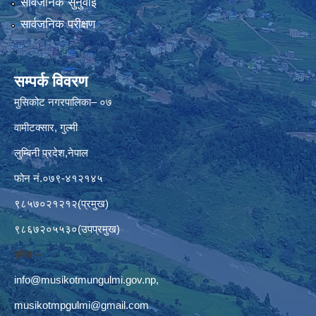
सार्वजनिक सुनुवाई
सार्वजनिक परीक्षण
सम्पर्क विवरण
मुसिकोट नगरपालिका– ०७
वामीटक्सार, गुल्मी
लुम्बिनी प्रदेश,नेपाल
फोन नं.०७९-४१२१४५
९८५७०२१२१२(प्रमुख)
९८६७२०५५३०(उपप्रमुख)
इमेलः–
info@musikotmungulmi.gov.np
,
musikotmpgulmi@gmail.com