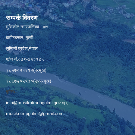
सम्पर्क विवरण
मुसिकोट नगरपालिका– ०७
वामीटक्सार, गुल्मी
लुम्बिनी प्रदेश,नेपाल
फोन नं.०७९-४१२१४५
९८५७०२१२१२(प्रमुख)
९८६७२०५५३०(उपप्रमुख)
इमेलः–
info@musikotmungulmi.gov.np
,
musikotmpgulmi@gmail.com