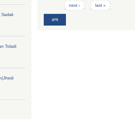
next ›
last »
hi Sadak
अन्य
an Toladi
on(Jhedi