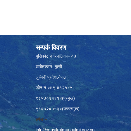
सम्पर्क विवरण
मुसिकोट नगरपालिका– ०७
वामीटक्सार, गुल्मी
लुम्बिनी प्रदेश,नेपाल
फोन नं.०७९-४१२१४५
९८५७०२१२१२(प्रमुख)
९८६७२०५५३०(उपप्रमुख)
इमेलः–
info@musikotmungulmi.gov.np
,