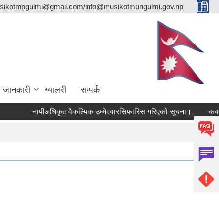
sikotmpgulmi@gmail.com/info@musikotmungulmi.gov.np
ा जानकारी
ग्यालरी
सम्पर्क
नापीअधिकृत वैकल्पिक उम्मेदवारसिफारिस गरिएको सूचना।
कवाडी करक