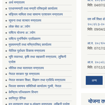
अर्थ मन्त्रालय
मिति:
04/07/
प्रधानमन्त्री तथा मन्त्री परिषद्काे कार्यालय
संङ्घिय मामिला तथा सामान्य प्रशासन मन्त्रालय
दश वर्षे शिक्षा 
सूचना तथा सञ्चार मन्त्रालय
२०८२/८३-२०
लाेक सेवा अायाेग
मिति:
09/04/
राष्टिय याेजना अायाेग
राष्टिय पुनर्निर्माण प्राधिकरण
आ.व. २०८१/०८
मुख्यमन्त्री तथा मन्त्रिपरिषद् कार्यालय
मिति:
07/17/
भैातिक पूर्वाधार विकास मन्त्रालय
भूमि व्यवस्था, कृषि तथा सहकारी मन्त्रालय, लु्म्बिनी
प्रदेश
आ.व. २०८०/८
मिति:
07/11/
भाैतिक तथा यातायात मन्त्रालय
नेपाल सरकार गृह मन्त्रालय
नेपाल सरकार शिक्षा, विज्ञान तथा प्रविधि मन्त्रालय
अन्य
जिल्ला समन्वय समितिको कार्यालय गुल्मी, नेपाल
केन्द्रिय पञ्जिकरण विभाग
कान्तिपुर दैनिक
योजना त
वन,वातावरण तथा भू-संरक्षण मन्त्रालय, लुम्बिनी प्रदेश