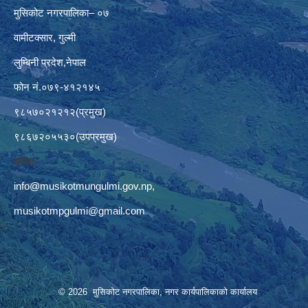
मुसिकोट नगरपालिका– ०७
वामीटक्सार, गुल्मी
लुम्बिनी प्रदेश,नेपाल
फोन नं.०७९-४१२१४५
९८५७०२१२१२(प्रमुख)
९८६७२०५५३०(उपप्रमुख)
इमेलः–
info@musikotmungulmi.gov.np
,
musikotmpgulmi@gmail.com
© 2026 मुसिकोट नगरपालिका, नगर कार्यपालिकाकाे कार्यालय