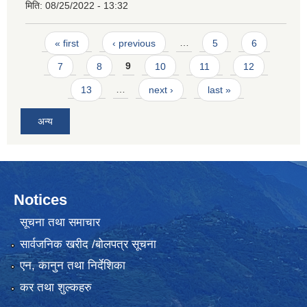
मिति:
08/25/2022 - 13:32
Pages
« first
‹ previous
…
5
6
7
8
9
10
11
12
13
…
next ›
last »
अन्य
Notices
सूचना तथा समाचार
सार्वजनिक खरीद /बोलपत्र सूचना
एन, कानुन तथा निर्देशिका
कर तथा शुल्कहरु