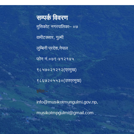
सम्पर्क विवरण
मुसिकोट नगरपालिका– ०७
वामीटक्सार, गुल्मी
लुम्बिनी प्रदेश,नेपाल
फोन नं.०७९-४१२१४५
९८५७०२१२१२(प्रमुख)
९८६७२०५५३०(उपप्रमुख)
इमेलः–
info@musikotmungulmi.gov.np
,
musikotmpgulmi@gmail.com