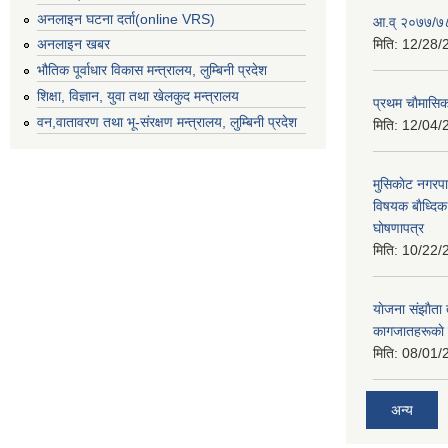
अनलाइन घटना दर्ता(online VRS)
आ.व् २०७७/७८
मिति:
12/28/
अनलाइन खबर
भौतिक पूर्वाधार विकास मन्त्रालय, लुम्बिनी प्रदेश
शिक्षा, विज्ञान, युवा तथा खेलकुद मन्‍‍त्रालय
प्रथम चाैमासि
वन,वातावरण तथा भू-संरक्षण मन्त्रालय, लुम्बिनी प्रदेश
मिति:
12/04/
मुसिकाेट नगरपा
विषयक बाैध्दि
घाेषणापत्र
मिति:
10/22/
याेजना संझाैता
कागजातहरूकाे
मिति:
08/01/
अन्य