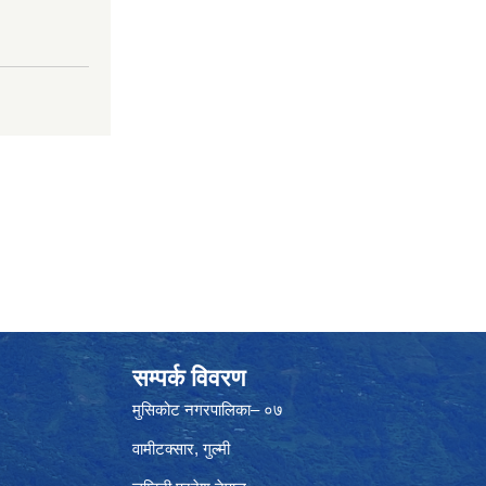
सम्पर्क विवरण
मुसिकोट नगरपालिका– ०७
वामीटक्सार, गुल्मी