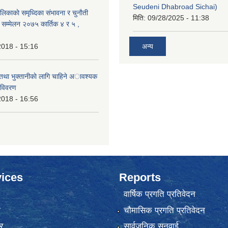
Seudeni Dhabroad Sichai)
लिकाकाे समृध्दिका संभावना र चुनाैती
मिति:
09/28/2025 - 11:38
क सम्मेलन २०७५ कार्तिक ४ र ५ ,
2018 - 15:16
अन्य
 तथा भुक्तानीकाे लागि चाहिने अावश्यक
 विवरण
2018 - 16:56
ices
Reports
वार्षिक प्रगति प्रतिवेदन
ा
चौमासिक प्रगति प्रतिवेदन
र
सार्वजनिक सुनुवाई