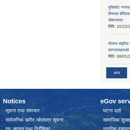
मुसिकाेट नगरपा
विषयक बाैध्दि
घाेषणापत्र
मिति:
10/22/
याेजना संझाैता
कागजातहरूकाे
मिति:
08/01/
अन्य
Notices
eGov serv
सूचना तथा समाचार
घटना दर्ता
सार्वजनिक खरीद /बोलपत्र सूचना
सामाजिक सुरक्ष
एन, कानुन तथा निर्देशिका
नागरिक वडापत्