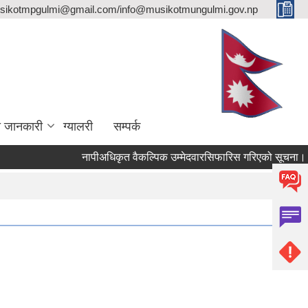
sikotmpgulmi@gmail.com/info@musikotmungulmi.gov.np
ा जानकारी
ग्यालरी
सम्पर्क
नापीअधिकृत वैकल्पिक उम्मेदवारसिफारिस गरिएको सूचना।
क