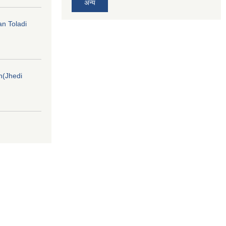
अन्य
an Toladi
on(Jhedi