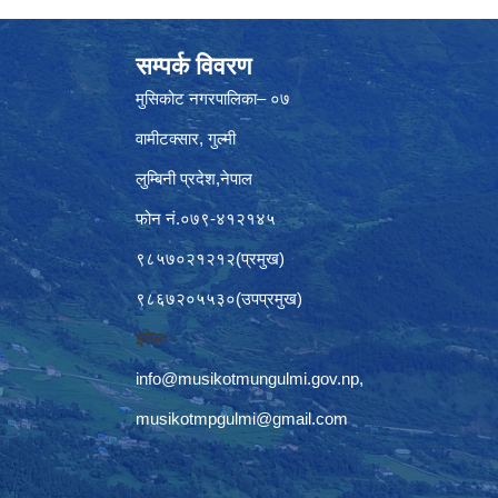
सम्पर्क विवरण
मुसिकोट नगरपालिका– ०७
वामीटक्सार, गुल्मी
लुम्बिनी प्रदेश,नेपाल
फोन नं.०७९-४१२१४५
९८५७०२१२१२(प्रमुख)
९८६७२०५५३०(उपप्रमुख)
इमेलः–
info@musikotmungulmi.gov.np
,
musikotmpgulmi@gmail.com