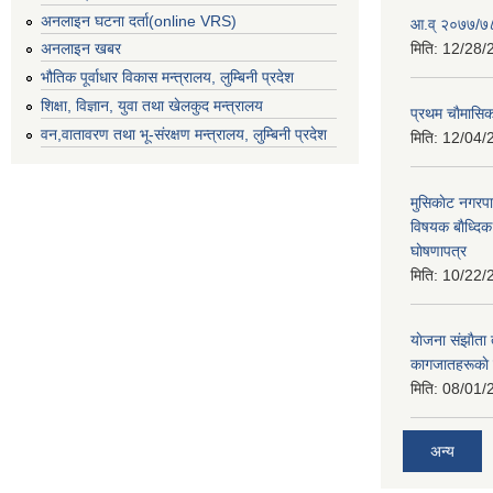
अनलाइन घटना दर्ता(online VRS)
आ.व् २०७७/७८
मिति:
12/28/
अनलाइन खबर
भौतिक पूर्वाधार विकास मन्त्रालय, लुम्बिनी प्रदेश
शिक्षा, विज्ञान, युवा तथा खेलकुद मन्‍‍त्रालय
प्रथम चाैमासि
वन,वातावरण तथा भू-संरक्षण मन्त्रालय, लुम्बिनी प्रदेश
मिति:
12/04/
मुसिकाेट नगरपा
विषयक बाैध्दि
घाेषणापत्र
मिति:
10/22/
याेजना संझाैता
कागजातहरूकाे
मिति:
08/01/
अन्य