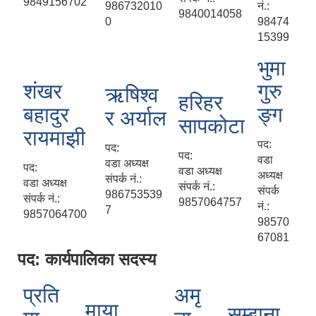
9849156702
986732010
नं.:
9840014058
0
98474
15399
भुमा
शंखर
गुरु
ऋषिश्व
हरिहर
बहादुर
ङ्ग
र अर्याल
सापकोटा
रायमाझी
पद:
पद:
पद:
वडा
वडा अध्यक्ष
पद:
वडा अध्यक्ष
अध्यक्ष
संपर्क नं.:
वडा अध्यक्ष
संपर्क नं.:
संपर्क
986753539
संपर्क नं.:
9857064757
नं.:
7
9857064700
98570
67081
पद: कार्यपालिका सदस्य
प्रति
अमृ
माया
सम्झना