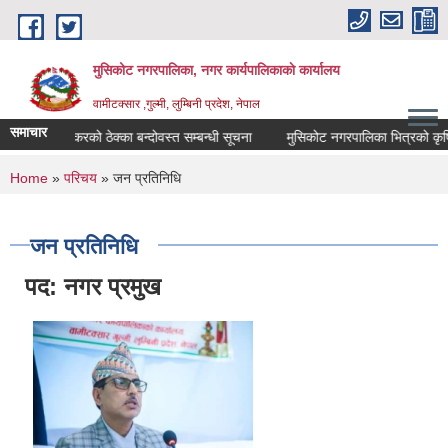
Skip to main content
मुसिकोट नगरपालिका, नगर कार्यपालिकाकाे कार्यालय
वामीटक्सार ,गुल्मी, लुम्बिनी प्रदेश, नेपाल
समाचार
कवाडी करको ठेक्का बन्दोवस्त सम्बन्धी सूचना
मुसिकोट नगरपालिका भित्रको कृषि उपजको
You are here
Home
»
परिचय
» जन प्रतिनिधि
जन प्रतिनिधि
पद: नगर प्रमुख