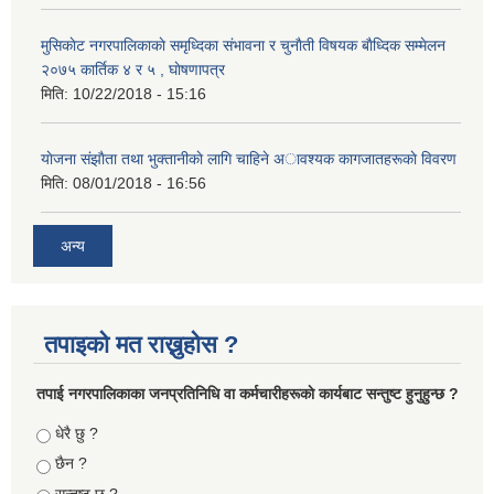
मुसिकाेट नगरपालिकाकाे समृध्दिका संभावना र चुनाैती विषयक बाैध्दिक सम्मेलन
२०७५ कार्तिक ४ र ५ , घाेषणापत्र
मिति:
10/22/2018 - 15:16
याेजना संझाैता तथा भुक्तानीकाे लागि चाहिने अावश्यक कागजातहरूकाे विवरण
मिति:
08/01/2018 - 16:56
अन्य
तपाइको मत राख्नुहोस ?
तपा‌ई नगरपालिकाका जनप्रतिनिधि वा कर्मचारीहरूकाे कार्यबाट सन्तुष्ट हुनुहुन्छ ?
Choices
धेरै छु ?
छैन ?
सन्तुष्ट छु ?