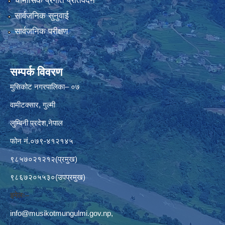
चौमासिक प्रगति प्रतिवेदन
सार्वजनिक सुनुवाई
सार्वजनिक परीक्षण
सम्पर्क विवरण
मुसिकोट नगरपालिका– ०७
वामीटक्सार, गुल्मी
लुम्बिनी प्रदेश,नेपाल
फोन नं.०७९-४१२१४५
९८५७०२१२१२(प्रमुख)
९८६७२०५५३०(उपप्रमुख)
इमेलः–
info@musikotmungulmi.gov.np
,