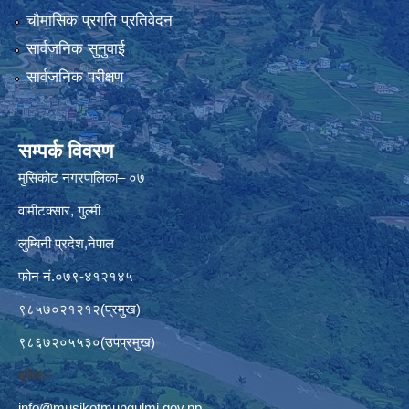
चौमासिक प्रगति प्रतिवेदन
सार्वजनिक सुनुवाई
सार्वजनिक परीक्षण
सम्पर्क विवरण
मुसिकोट नगरपालिका– ०७
वामीटक्सार, गुल्मी
लुम्बिनी प्रदेश,नेपाल
फोन नं.०७९-४१२१४५
९८५७०२१२१२(प्रमुख)
९८६७२०५५३०(उपप्रमुख)
इमेलः–
info@musikotmungulmi.gov.np
,