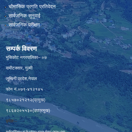
चौमासिक प्रगति प्रतिवेदन
सार्वजनिक सुनुवाई
सार्वजनिक परीक्षण
सम्पर्क विवरण
मुसिकोट नगरपालिका– ०७
वामीटक्सार, गुल्मी
लुम्बिनी प्रदेश,नेपाल
फोन नं.०७९-४१२१४५
९८५७०२१२१२(प्रमुख)
९८६७२०५५३०(उपप्रमुख)
इमेलः–
info@musikotmungulmi.gov.np
,