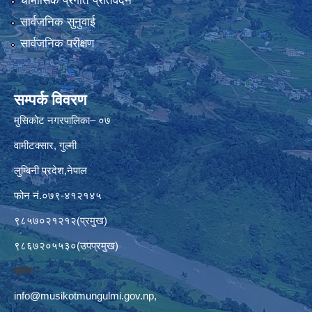
चौमासिक प्रगति प्रतिवेदन
सार्वजनिक सुनुवाई
सार्वजनिक परीक्षण
सम्पर्क विवरण
मुसिकोट नगरपालिका– ०७
वामीटक्सार, गुल्मी
लुम्बिनी प्रदेश,नेपाल
फोन नं.०७९-४१२१४५
९८५७०२१२१२(प्रमुख)
९८६७२०५५३०(उपप्रमुख)
इमेलः–
info@musikotmungulmi.gov.np
,