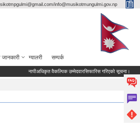
sikotmpgulmi@gmail.com/info@musikotmungulmi.gov.np
ा जानकारी
ग्यालरी
सम्पर्क
नापीअधिकृत वैकल्पिक उम्मेदवारसिफारिस गरिएको सूचना।
कवाडी