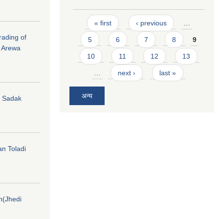
Pages
« first
‹ previous
…
rading of
5
6
7
8
9
i Arewa
10
11
12
13
…
next ›
last »
अन्य
hi Sadak
an Toladi
on(Jhedi