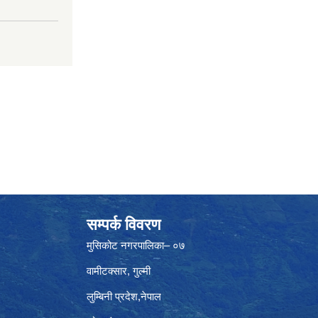
सम्पर्क विवरण
मुसिकोट नगरपालिका– ०७
वामीटक्सार, गुल्मी
लुम्बिनी प्रदेश,नेपाल